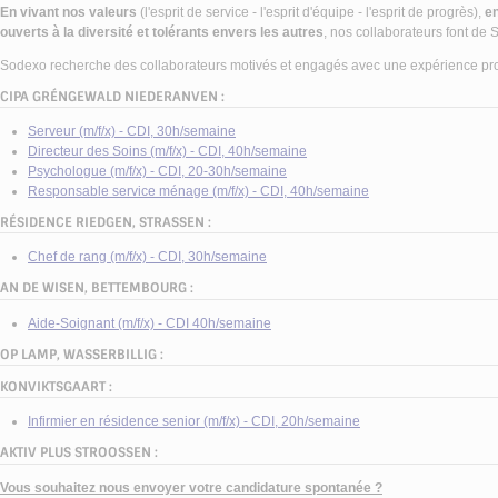
Centre Barblé
En vivant nos valeurs
(l'esprit de service - l'esprit d'équipe - l'esprit de progrès),
en
203, route d'Arlon
ouverts à la diversité et tolérants envers les autres
, nos collaborateurs font de 
L-8011 Strassen
Sodexo recherche des collaborateurs motivés et engagés avec une expérience profes
EN SAVOIR PLUS
CIPA GRÉNGEWALD NIEDERANVEN :
Serveur (m/f/x) - CDI, 30h/semaine
Directeur des Soins (m/f/x) - CDI, 40h/semaine
Psychologue (m/f/x) - CDI, 20-30h/semaine
Responsable service ménage (m/f/x) - CDI, 40h/semaine
RÉSIDENCE RIEDGEN, STRASSEN :
Chef de rang (m/f/x) - CDI, 30h/semaine
AN DE WISEN, BETTEMBOURG :
Aide-Soignant (m/f/x) - CDI 40h/semaine
OP LAMP, WASSERBILLIG :
KONVIKTSGAART :
Infirmier en résidence senior (m/f/x) - CDI, 20h/semaine
AKTIV PLUS STROOSSEN :
Vous souhaitez nous envoyer votre candidature spontanée ?