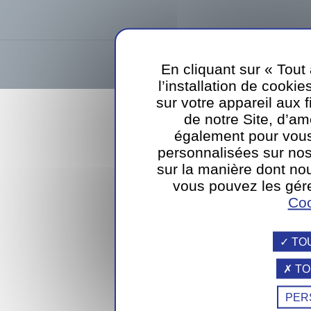
Sodexo Luxembourg SA
39, rue d
En cliquant sur « Tout
l’installation de cookie
webdesign
sur votre appareil aux 
de notre Site, d’am
également pour vous
personnalisées sur nos
sur la manière dont nou
vous pouvez les gére
Coo
TO
TO
PER