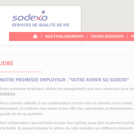
Panneau de gestion des cookies
NOS ÉTABLISSEMENTS
FUTURS RÉSIDENTS
P
JOBS
NOTRE PROMESSE EMPLOYEUR : "VOTRE AVENIR SO SODEXO"
Notre promesse employeur décline les engagements que nous avons pris pour aider
SODEXO
.
Nous sommes attentifs à nos collaborateurs comme nous le sommes à nos clients. 
développer, à construire leur avenir et leur offrir des opportunités professionnelles
qualité de vie au quotidien.
Nos collaborateurs peuvent faire évoluer leur carrière aussi bien localement qu'in
d'activités. Ils peuvent adapter le rythme de cette évolution aux différents moments 
AKTIV PLUS