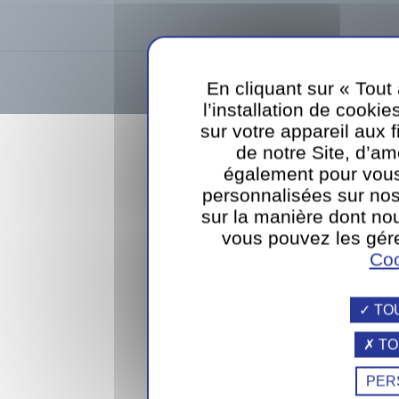
Sodexo Luxembourg SA
39, rue d
En cliquant sur « Tout
l’installation de cookie
webdesign
sur votre appareil aux 
de notre Site, d’am
également pour vous
personnalisées sur nos
sur la manière dont nou
vous pouvez les gére
Coo
TO
TO
PER