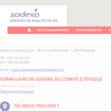
Panneau de gestion des cookies
NOS ÉTABLISSEMENTS
FUTURS RÉSIDENTS
P
Sodexo Luxembourg S.A. - 39 rue du Puits Romain - L-8070 Bertrange
Tél.: +352 26 109 223
Fax: +352 26 109 209
E-mail :
contact.sodexoseniors.lu@sodexo.com
FORMULAIRE DE SAISINE DU COMITÉ D’ÉTHIQUE
Télécharger le formulaire
OÙ NOUS TROUVER ?
AKTIV PLUS